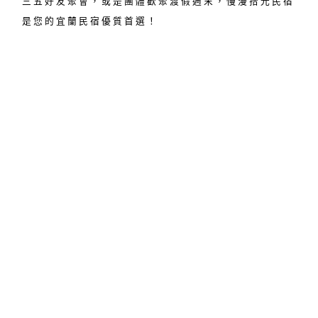
三五好友聚會，或是團體歡聚渡假週末，慢漫拾光民宿
是您的宜蘭民宿優質首選！